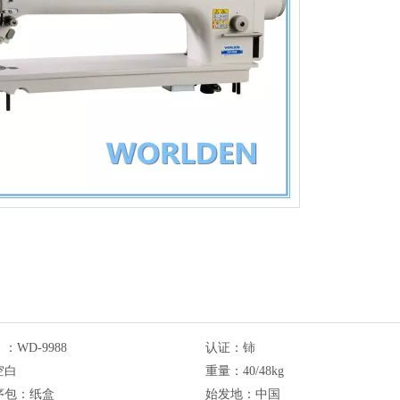
。：
WD-9988
认证：
铈
空白
重量：
40/48kg
序包：
纸盒
始发地：
中国