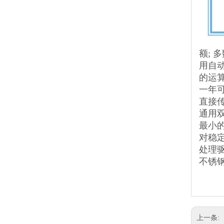
额; 
用自
的运
一年
直接传
通用
最小
对稳定
处理
不锈
上一条: